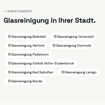
— EINSATZGEBIET
Glasreinigung
in Ihrer Stadt.
Glasreinigung
Bielefeld
Glasreinigung
Gütersloh
Glasreinigung
Herford
Glasreinigung
Detmold
Glasreinigung
Paderborn
Glasreinigung
Schloß Holte-Stukenbrock
Glasreinigung
Bad Salzuflen
Glasreinigung
Lemgo
Glasreinigung
Bünde